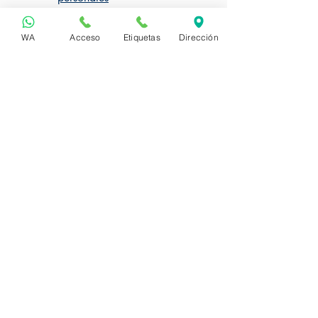
WA
Acceso
Etiquetas
Dirección
Clic para Solicitar Cotización
Manejo de Datos
Política de Tratamiento de Datos Personales
Medios de Pago
Do Not Sell My Personal Information