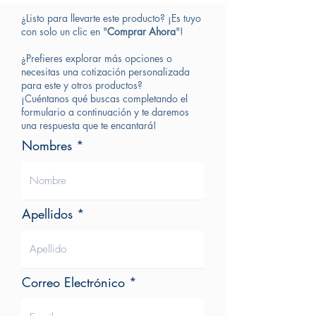
4 mil: 0 – 60 mm
¿Listo para llevarte este producto? ¡Es tuyo
5 mil: 0 – 100 mm
con solo un clic en "
Comprar Ahora
"!
7.5 mil: 0 – 180 mm
10 mil: 0 – 220 mm
¿Prefieres explorar más opciones o
13 mil: 0 – 300 mm
necesitas una cotización personalizada
20 mil: 0 – 350 mm
para este y otros productos?
Note: DOF may vary depending on environment
¡Cuéntanos qué buscas completando el
condition and barcode quality.
formulario a continuación y te daremos
una respuesta que te encantará!
Scan Angle
42°
Scan Rate
330 scans per second
Nombres
Print Contrast
30% @ UPC/EAN 100%
Indicator
Blue LED
Programmable Operation
Programmable tone &
beep time
Apellidos
System Interface
Keyboard, RS-232, HID USB,
USB Virtual COM, wand, OPOS, JPOS
Correo Electrónico