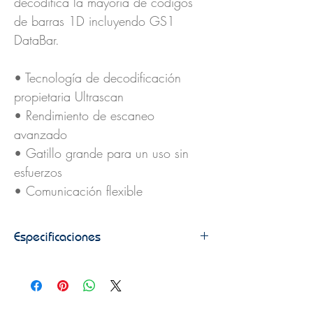
decodifica la mayoría de códigos
de barras 1D incluyendo GS1
DataBar.
• Tecnología de decodificación
propietaria Ultrascan
• Rendimiento de escaneo
avanzado
• Gatillo grande para un uso sin
esfuerzos
• Comunicación flexible
Especificaciones
Light Source
617 nm visible LED
Optical System
Linear CCD array
Microprocessor
32-bit
Depth of Field