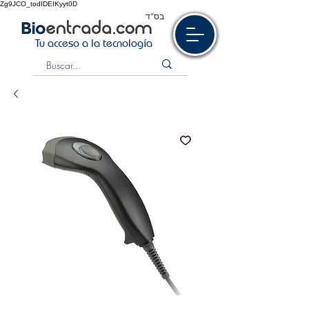
Zg9JCO_todIDEIKyyt0D
בס“ד
Tu acceso a la tecnología