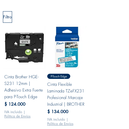
Filtro
Cinta Brother HGE-
P-Touch Edge
S231 12mm |
Cinta Flexible
Adhesivo Extra Fuerte
Laminada TZeFX231
para P-Touch Edge
Profesional Marcaje
Precio
$ 124.000
Industrial | BROTHER
Precio
$ 134.000
IVA incluido
|
Política de Envíos
IVA incluido
|
Política de Envíos