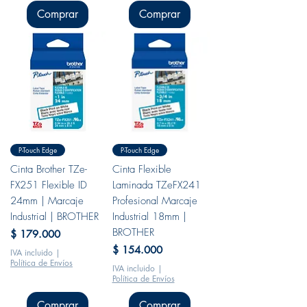
Comprar
Comprar
P-Touch Edge
P-Touch Edge
Cinta Brother TZe-
Cinta Flexible
FX251 Flexible ID
Laminada TZeFX241
24mm | Marcaje
Profesional Marcaje
Industrial | BROTHER
Industrial 18mm |
BROTHER
Precio
$ 179.000
Precio
$ 154.000
IVA incluido
|
Política de Envíos
IVA incluido
|
Política de Envíos
Comprar
Comprar