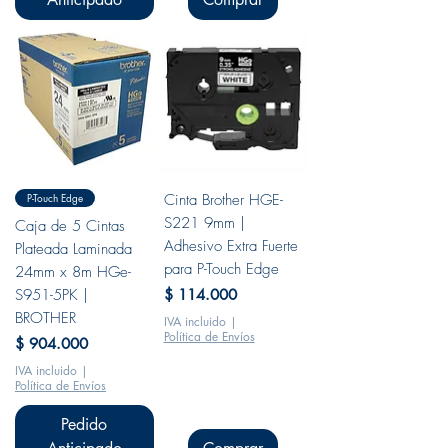
P-Touch Edge
Cinta Brother HGE-
S221 9mm |
Caja de 5 Cintas
Adhesivo Extra Fuerte
Plateada Laminada
para P-Touch Edge
24mm x 8m HGe-
Precio
S951-5PK |
$ 114.000
BROTHER
IVA incluido
|
Política de Envíos
Precio
$ 904.000
IVA incluido
|
Política de Envíos
Pedido