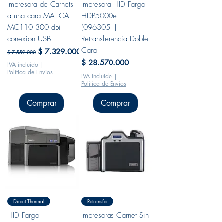
Impresora de Carnets
Impresora HID Fargo
a una cara MATICA
HDP5000e
MC110 300 dpi
(096305) |
conexion USB
Retransferencia Doble
Cara
Precio
Precio de oferta
$ 7.329.000
$ 7.559.000
Precio
$ 28.570.000
IVA incluido
|
Política de Envíos
IVA incluido
|
Política de Envíos
Comprar
Comprar
Direct Thermal
Retransfer
HID Fargo
Impresoras Carnet Sin