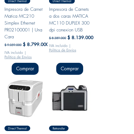
Direct Thermal
Direct Thermal
Impresora de Carnet
Impresora de Carnets
Matica MC210
a dos caras MATICA
Simplex Ethernet
MC110 DUPLEX 300
PR02100001 | Una
dpi conexion USB
Cara
Precio
Precio de oferta
$ 8.139.000
$ 8.389.000
Precio
Precio de oferta
$ 8.799.000
$ 9.059.000
IVA incluido
|
Política de Envíos
IVA incluido
|
Política de Envíos
Comprar
Comprar
Direct Thermal
Retransfer