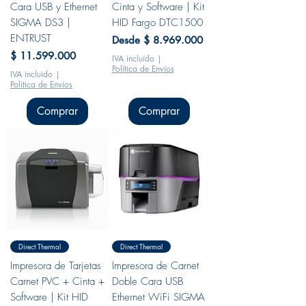
Cara USB y Ethernet
Cinta y Software | Kit
SIGMA DS3 |
HID Fargo DTC1500
ENTRUST
Precio de oferta
Desde
$ 8.969.000
Precio
$ 11.599.000
IVA incluido
|
Política de Envíos
IVA incluido
|
Política de Envíos
Comprar
Comprar
Direct Thermal
Direct Thermal
Impresora de Tarjetas
Impresora de Carnet
Carnet PVC + Cinta +
Doble Cara USB
Software | Kit HID
Ethernet WiFi SIGMA