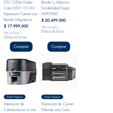
DTC1250e Doble
Bordes y Máxima
Cara 050110 | Kit
Durabilidad Fargo
Impresora Carnet con
HDP5000
Banda Magnética
Precio
$ 20.499.000
Precio
$ 17.999.000
IVA incluido
|
Política de Envíos
IVA incluido
|
Política de Envíos
Comprar
Comprar
Direct Thermal
Direct Thermal
Impresora de
Impresora de Carnet
Carnetizacion a una
Ethernet una Cara