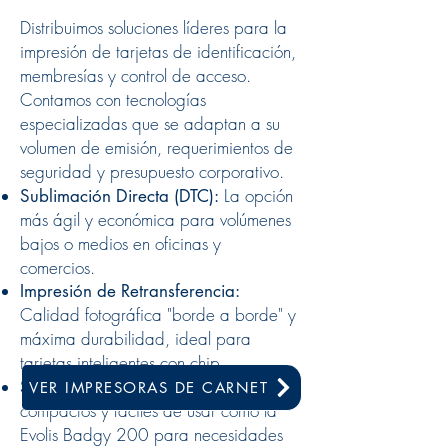
Distribuimos soluciones líderes para la
impresión de tarjetas de identificación,
membresías y control de acceso.
Contamos con tecnologías
especializadas que se adaptan a su
volumen de emisión, requerimientos de
seguridad y presupuesto corporativo.
La opción
Sublimación Directa (DTC):
más ágil y económica para volúmenes
bajos o medios en oficinas y
comercios.
Impresión de Retransferencia:
Calidad fotográfica "borde a borde" y
máxima durabilidad, ideal para
tarjetas inteligentes con chip.
Equipos
Soluciones para PYMES:
VER IMPRESORAS DE CARNET
compactos y fáciles de usar como la
Evolis Badgy 200 para necesidades