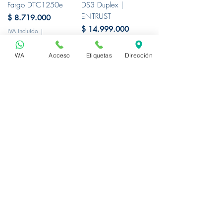
Fargo DTC1250e
DS3 Duplex |
ENTRUST
Precio
$ 8.719.000
Precio
$ 14.999.000
IVA incluido
|
Política de Envíos
IVA incluido
|
Política de Envíos
WA
Acceso
Etiquetas
Dirección
Comprar
Comprar
Direct Thermal
Direct Thermal
Impresora de Tarjetas
Impresora de Carnets
de PVC Evolis Badgy
Evolis Zenius | Alto
200 | Kit Completo
Rendimiento y
de Carnetizacion
Calidad Profesional