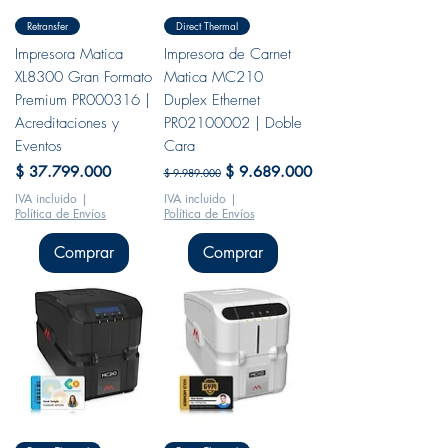
Retransfer
Direct Thermal
Impresora Matica
Impresora de Carnet
XL8300 Gran Formato
Matica MC210
Premium PR000316 |
Duplex Ethernet
Acreditaciones y
PR02100002 | Doble
Eventos
Cara
Precio
Precio
Precio de oferta
$ 37.799.000
$ 9.689.000
$ 9.989.000
IVA incluido
|
IVA incluido
|
Política de Envíos
Política de Envíos
Comprar
Comprar