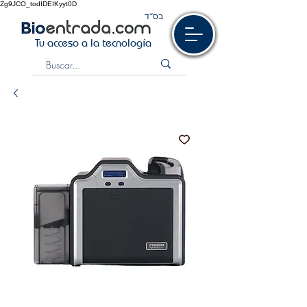
Zg9JCO_todIDEIKyyt0D
בס“ד
Tu acceso a la tecnología