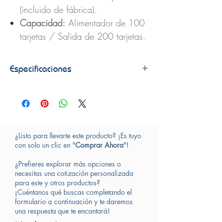
(incluido de fábrica).
Capacidad:
Alimentador de 100
tarjetas / Salida de 200 tarjetas.
Especificaciones
ESPECIFICACIONES
Impresión a una cara
Método de impresión: sublimación de tinta HDP
Retransferencia térmica de resina
Resolución: 300 ppp
¿Listo para llevarte este producto? ¡Es tuyo
Velocidad de impresión: hasta 24 segundos
con solo un clic en "
Comprar Ahora
"!
por tarjeta / 150 tarjetas por hora (YMC con
transferencia)
¿Prefieres explorar más opciones o
Tamaños de tarjeta aceptados: CR-80
necesitas una cotización personalizada
Opciones de impresora:
para este y otros productos?
- Impresión a doble cara
¡Cuéntanos qué buscas completando el
- Laminación de una o dos caras
formulario a continuación y te daremos
una respuesta que te encantará!
- Interfaz USB 2.0 para impresión y