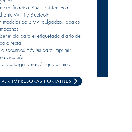
gentes.
n certificación IP54, resistentes a
ante Wi-Fi y Bluetooth.
con modelos de 3 y 4 pulgadas, ideales
almacenes.
-beneficio para el etiquetado diario de
ca directa.
 dispositivos móviles para imprimir
 aplicación.
rías de larga duración que eliminan
.
VER IMPRESORAS PORTATILES