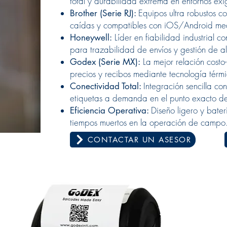
total y durabilidad extrema en entornos exi
Equipos ultra robustos co
Brother (Serie RJ):
caídas y compatibles con iOS/Android medi
Líder en fiabilidad industrial 
Honeywell:
para trazabilidad de envíos y gestión de 
La mejor relación costo
Godex (Serie MX):
precios y recibos mediante tecnología térmi
Integración sencilla con
Conectividad Total:
etiquetas a demanda en el punto exacto de
Diseño ligero y bate
Eficiencia Operativa:
tiempos muertos en la operación de campo
CONTACTAR UN ASESOR