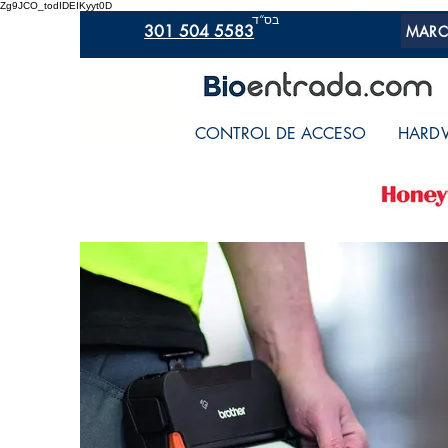
Zg9JCO_todIDEIKyyt0D
בס“ד
301 504 5583
MARC
CONTROL DE ACCESO
HARD