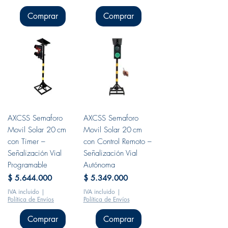
Comprar
Comprar
AXCSS Semaforo
AXCSS Semaforo
Movil Solar 20 cm
Movil Solar 20 cm
con Timer –
con Control Remoto –
Señalización Vial
Señalización Vial
Programable
Autónoma
Precio
Precio
$ 5.644.000
$ 5.349.000
IVA incluido
|
IVA incluido
|
Política de Envíos
Política de Envíos
Comprar
Comprar