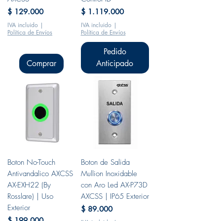
Precio
Precio
$ 129.000
$ 1.119.000
IVA incluido
|
IVA incluido
|
Política de Envíos
Política de Envíos
Pedido
Comprar
Anticipado
Boton No-Touch
Boton de Salida
Antivandalico AXCSS
Mullion Inoxidable
AX-EXH22 (By
con Aro Led AX-P73D
Rosslare) | Uso
AXCSS | IP65 Exterior
Exterior
Precio
$ 89.000
Precio
$ 199.000