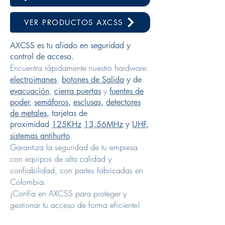
VER PRODUCTOS AXCSS
AXCSS es tu aliado en seguridad y
control de acceso.
Encuentra rápidamente nuestro hardware:
,
electroimanes
botones de Salida
y de
,
y
evacuación
cierra puertas
fuentes de
poder
,
semáforos
,
esclusas
,
detectores
de metales
, tarjetas de
proximidad
125KHz
13,56MHz
y
UHF
,
.
sistemas antihurto
Garantiza la seguridad de tu empresa
con equipos de alta calidad y
confiabilidad, con partes fabricadas en
Colombia.
¡Confía en AXCSS para proteger y
gestionar tu acceso de forma eficiente!