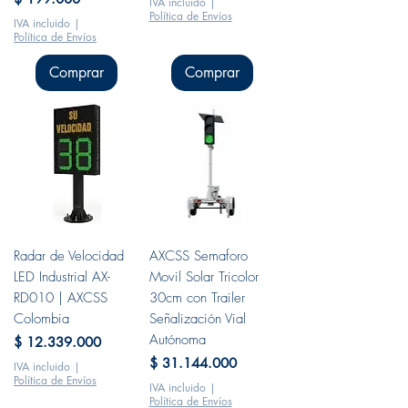
IVA incluido
|
Política de Envíos
IVA incluido
|
Política de Envíos
Comprar
Comprar
Radar de Velocidad
AXCSS Semaforo
LED Industrial AX-
Movil Solar Tricolor
RD010 | AXCSS
30cm con Trailer
Colombia
Señalización Vial
Autónoma
Precio
$ 12.339.000
Precio
$ 31.144.000
IVA incluido
|
Política de Envíos
IVA incluido
|
Política de Envíos