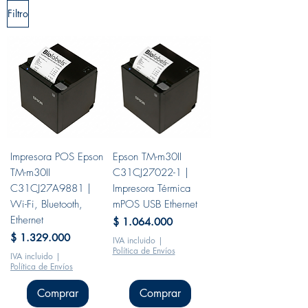
Filtro
Impresora POS Epson
Epson TM-m30II
TM-m30II
C31CJ27022-1 |
C31CJ27A9881 |
Impresora Térmica
Wi-Fi, Bluetooth,
mPOS USB Ethernet
Ethernet
Precio
$ 1.064.000
Precio
$ 1.329.000
IVA incluido
|
Política de Envíos
IVA incluido
|
Política de Envíos
Comprar
Comprar