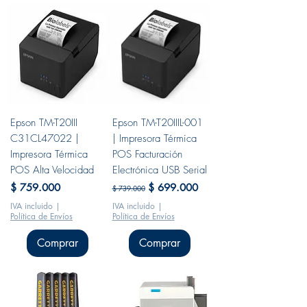
Epson TM-T20III
Epson TM-T20IIIL-001
C31CL47022 |
| Impresora Térmica
Impresora Térmica
POS Facturación
POS Alta Velocidad
Electrónica USB Serial
Precio
Precio
Precio de oferta
$ 759.000
$ 699.000
$ 739.000
IVA incluido
|
IVA incluido
|
Política de Envíos
Política de Envíos
Comprar
Comprar