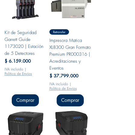
Kit de Seguridad
Retransfer
Garrett Guide
Impresora Matica
1173020 | Estación
XL8300 Gran Formato
de 5 Detectores
Premium PR000316 |
Precio
$ 6.159.000
Acreditaciones y
Eventos
IVA incluido
|
Política de Envíos
Precio
$ 37.799.000
IVA incluido
|
Política de Envíos
Comprar
Comprar