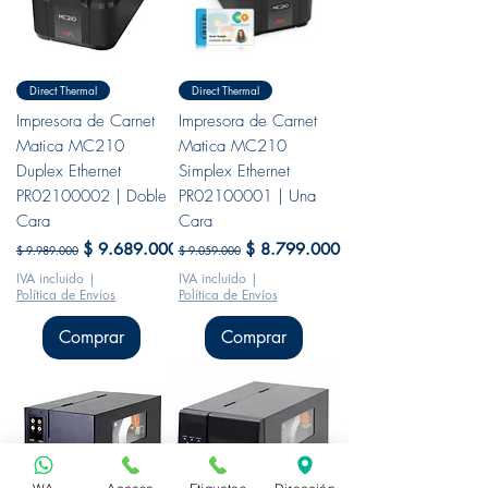
Direct Thermal
Direct Thermal
Impresora de Carnet
Impresora de Carnet
Matica MC210
Matica MC210
Duplex Ethernet
Simplex Ethernet
PR02100002 | Doble
PR02100001 | Una
Cara
Cara
Precio
Precio de oferta
Precio
Precio de oferta
$ 9.689.000
$ 8.799.000
$ 9.989.000
$ 9.059.000
IVA incluido
|
IVA incluido
|
Política de Envíos
Política de Envíos
Comprar
Comprar