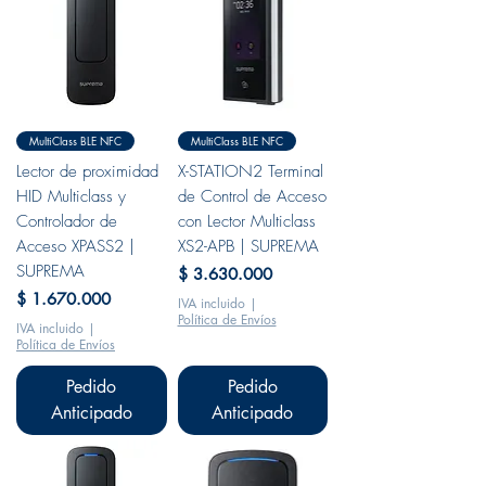
MultiClass BLE NFC
MultiClass BLE NFC
Lector de proximidad
X-STATION2 Terminal
HID Multiclass y
de Control de Acceso
Controlador de
con Lector Multiclass
Acceso XPASS2 |
XS2-APB | SUPREMA
SUPREMA
Precio
$ 3.630.000
Precio
$ 1.670.000
IVA incluido
|
Política de Envíos
IVA incluido
|
Política de Envíos
Pedido
Pedido
Anticipado
Anticipado