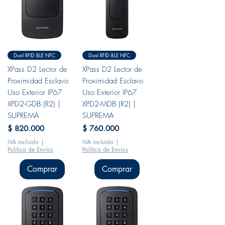
Dual RFID BLE NFC
Dual RFID BLE NFC
XPass D2 Lector de
XPass D2 Lector de
Proximidad Esclavo
Proximidad Esclavo
Uso Exterior IP67
Uso Exterior IP67
XPD2-GDB (R2) |
XPD2-MDB (R2) |
SUPREMA
SUPREMA
Precio
Precio
$ 820.000
$ 760.000
IVA incluido
|
IVA incluido
|
Política de Envíos
Política de Envíos
Comprar
Comprar