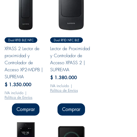
Dual RFID BLE NFC
Dual RFID NFC BLE
XPASS 2 Lector de
Lector de Proximidad
proximidad y
y Controlador de
Controlador de
Acceso XPASS 2 |
Acceso XP2-MDPB |
SUPREMA
SUPREMA
Precio
$ 1.380.000
Precio
$ 1.350.000
IVA incluido
|
Política de Envíos
IVA incluido
|
Política de Envíos
Comprar
Comprar