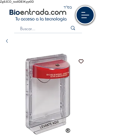
Zg9JCO_todIDEIKyyt0D
בס“ד
Tu acceso a la tecnología