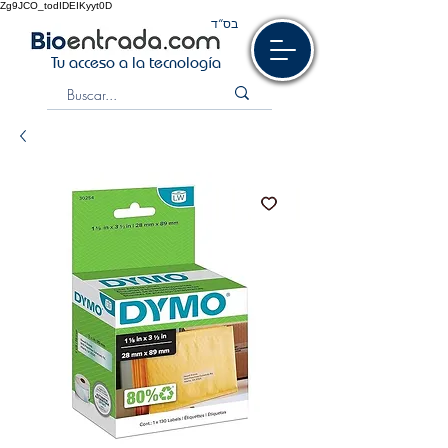
Zg9JCO_todIDEIKyyt0D
בס“ד
Tu acceso a la tecnología