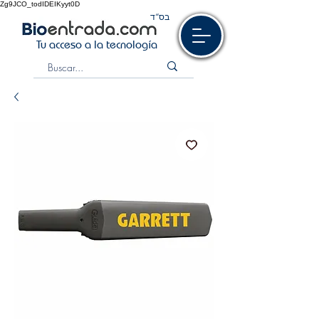
Zg9JCO_todIDEIKyyt0D
בס“ד
Tu acceso a la tecnología