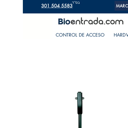
בס“ד
301 504 5583
MARC
CONTROL DE ACCESO
HARD