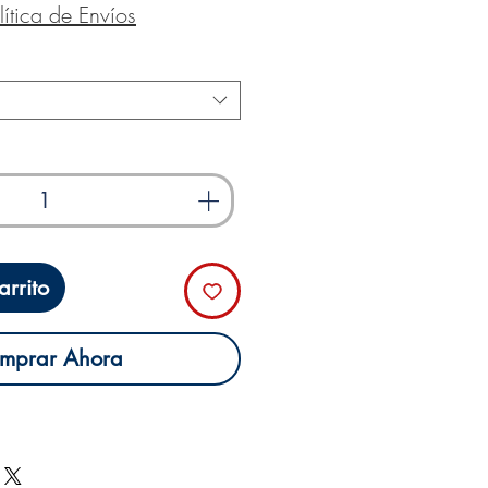
de
lítica de Envíos
oferta
rrito
mprar Ahora