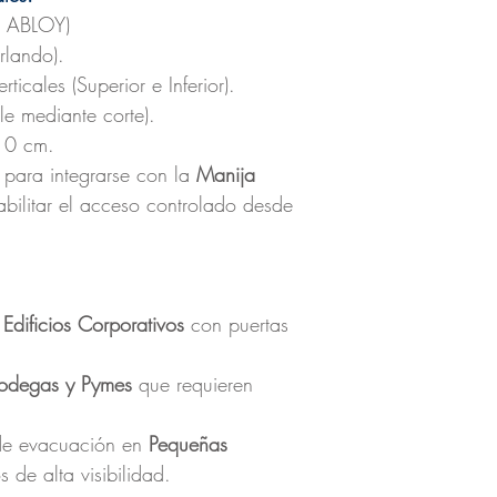
 ABLOY)
lando).
ticales (Superior e Inferior).
e mediante corte).
10 cm.
para integrarse con la
Manija
abilitar el acceso controlado desde
e
Edificios Corporativos
con puertas
odegas y Pymes
que requieren
de evacuación en
Pequeñas
 de alta visibilidad.