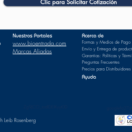
Clic para Solicitar Cotización
Nuestros Portales
Acerca de
m
www.bioentrada.com
Formas y Medios de Pago
Envío y Entrega de product
Marcas Aliadas
Garantias: Políticas y Térm
Preguntas Frecuentes
Precios para Distribuidores
Ayuda
Zg9JCO_todIDEIKyyt0D
googlefa27a
h Leib Rosenberg