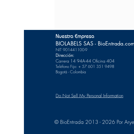
Nuestra Empresa
BIOLABELS SAS - BioEntrada.co
NIT 901441100-9
Dirección:
Carrera 14 94A-44
Of
icina 404
Teléfono Fijo: + 57 601 351 9498
Bogotá - Colombia
Do Not Sell My Personal Information
© BioEntrada 2013 - 2026 Por Arye