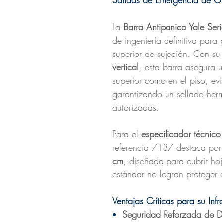
Salidas de Emergencia de G
La
Barra Antipanico Yale Ser
de ingeniería definitiva para
superior de sujeción. Con s
vertical
, esta barra asegura u
superior como en el piso, ev
garantizando un sellado herm
autorizadas.
Para el
especificador técnico
referencia 7137 destaca por
cm
, diseñada para cubrir ho
estándar no logran protege
Ventajas Críticas para su Inf
Seguridad Reforzada de D