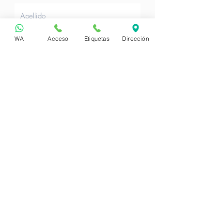
Correo Electrónico
WA
Acceso
Etiquetas
Dirección
Nit o Cédula
Teléfono de Contacto
Requerimiento