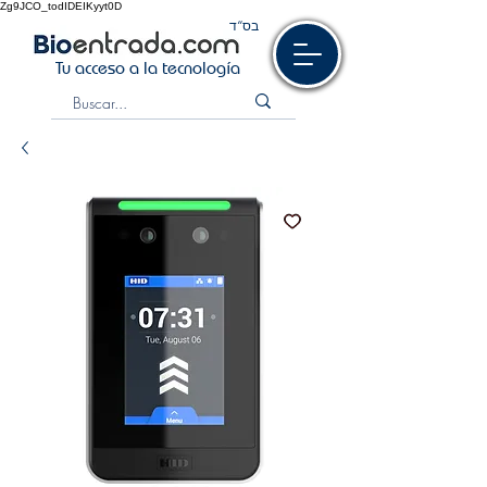
Zg9JCO_todIDEIKyyt0D
בס“ד
Tu acceso a la tecnología