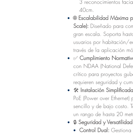
3 reconocimientos facia
40cm.
🌐
Escalabilidad Máxima pa
Scale):
Diseñado para comp
gran escala. Soporta hast
usuarios por habitación/e
través de la aplicación mó
✅
Cumplimiento Normativ
con NDAA (National Defens
crítico para proyectos gu
requieren seguridad y cum
🛠️
Instalación Simplificada
PoE (Power over Ethernet)
sencillo y de bajo costo.
un rango de hasta 20 metr
🔒
Seguridad y Versatilida
Control Dual:
Gestiona 