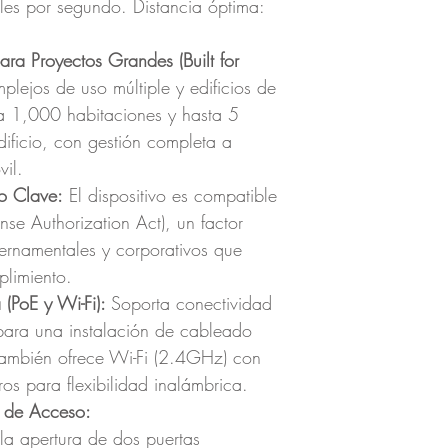
les por segundo. Distancia óptima:
ra Proyectos Grandes (Built for
lejos de uso múltiple y edificios de
a 1,000 habitaciones y hasta 5
dificio, con gestión completa a
vil.
o Clave:
El dispositivo es compatible
e Authorization Act), un factor
bernamentales y corporativos que
plimiento.
 (PoE y Wi-Fi):
Soporta conectividad
 para una instalación de cableado
 También ofrece Wi-Fi (2.4GHz) con
os para flexibilidad inalámbrica.
d de Acceso:
la apertura de dos puertas