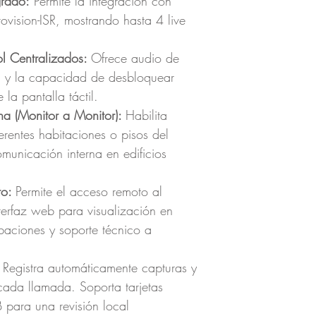
grado:
Permite la integración con
ovision-ISR, mostrando hasta 4 live
l Centralizados:
Ofrece audio de
a y la capacidad de desbloquear
la pantalla táctil.
na (Monitor a Monitor):
Habilita
ferentes habitaciones o pisos del
municación interna en edificios
to:
Permite el acceso remoto al
terfaz web para visualización en
baciones y soporte técnico a
:
Registra automáticamente capturas y
ada llamada. Soporta tarjetas
para una revisión local