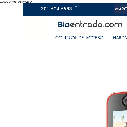
Zg9JCO_todIDEIKyyt0D
בס“ד
301 504 5583
MARC
CONTROL DE ACCESO
HARD