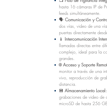
📺
Hub de Vigilancia Inte
hasta 16 cámaras IP de Pr
feeds simultáneamente.
🗣️
Comunicación y Contro
dos vías, video de una ví
puertas directamente desde 
📱
Intercomunicación Inter
llamadas directas entre di
complejo, ideal para la co
grandes.
🌐
Acceso y Soporte Remo
monitor a través de una in
vivo, reproducción de gra
distancia.
💾
Almacenamiento Local
grabaciones de video de c
microSD de hasta 256 GB 