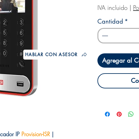
IVA incluido
|
Po
Cantidad
*
HABLAR CON ASESOR
Agregar al Ca
Co
icador IP
Provision-ISR
|