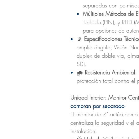
separadas con permisos
Múltiples Métodos de E
Teclado (PIN), y RFI
para opciones de auten
📡
Especificaciones Técni
amplio ángulo, Visión Noct
duplex de doble vía, alm
SD).
🌧️
Resistencia Ambiental:
protección total contra el
Unidad Interior: Monitor Cen
compran por separado
)
El monitor de 7" actúa como u
centraliza la seguridad y el
instalación.