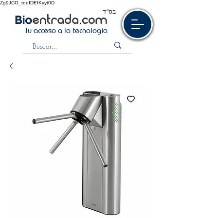
Zg9JCO_todIDEIKyyt0D
בס“ד
Tu acceso a la tecnología