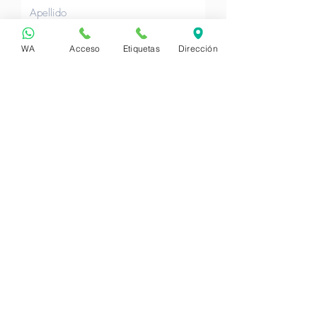
Correo Electrónico
WA
Acceso
Etiquetas
Dirección
Nit o Cédula
Teléfono de Contacto
Requerimiento