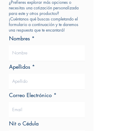
¿Prefieres explorar más opciones o
antirremanente incorporado.
necesitas una cotización personalizada
• Circuito inteligente con microprocesador.
para este y otros productos?
• Función de protección contra corto circuito.
¡Cuéntanos qué buscas completando el
• Función de detección de puerta abierta.
formulario a continuación y te daremos
una respuesta que te encantará!
• Función de detección de puerta forzada.
• Función de bloqueo de puertas.
Nombres
• Función de pánico (liberación de los 2
electroimanes al tiempo).
• Función de detección de bajo voltaje.
• Leds indicadores de estado de puerta y de
Apellidos
estado de electroimán.
• Leds indicadores de pánico y bloqueo.
Correo Electrónico
Nit o Cédula