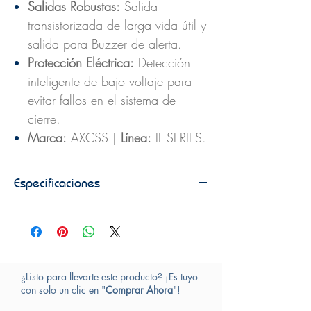
Salidas Robustas:
Salida
transistorizada de larga vida útil y
salida para Buzzer de alerta.
Protección Eléctrica:
Detección
inteligente de bajo voltaje para
evitar fallos en el sistema de
cierre.
Marca:
AXCSS |
Línea:
IL SERIES.
Especificaciones
• Entrada para 2 pulsadores.
• Entrada para 2 sensores magnéticos (sensores
de puerta).
• Entrada para 2 pulsadores para funciones de
bloqueo y pánico.
¿Listo para llevarte este producto? ¡Es tuyo
• Salida para 2 Buzzers de 2400Hz.
con solo un clic en "
Comprar Ahora
"!
• Liberación temporizada de 5 Segundos.
• Salida electrónica transistorizada con