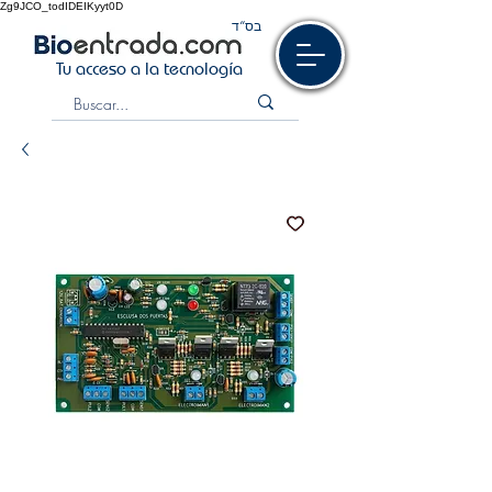
Zg9JCO_todIDEIKyyt0D
בס“ד
Tu acceso a la tecnología