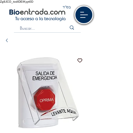
Zg9JCO_todIDEIKyyt0D
בס“ד
Tu acceso a la tecnología