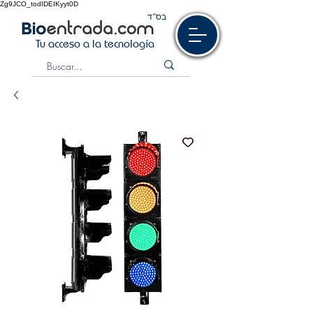
Zg9JCO_todIDEIKyyt0D
בס“ד
Tu acceso a la tecnología