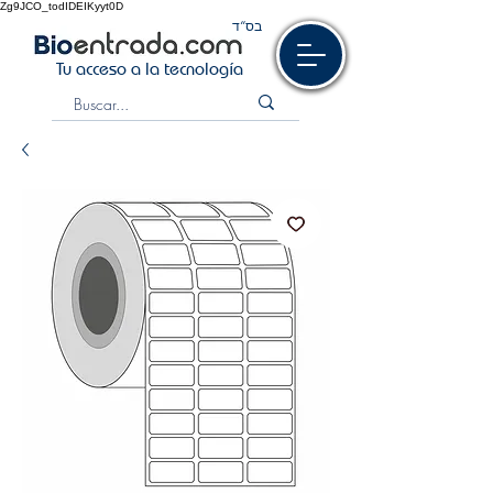
Zg9JCO_todIDEIKyyt0D
בס“ד
Tu acceso a la tecnología