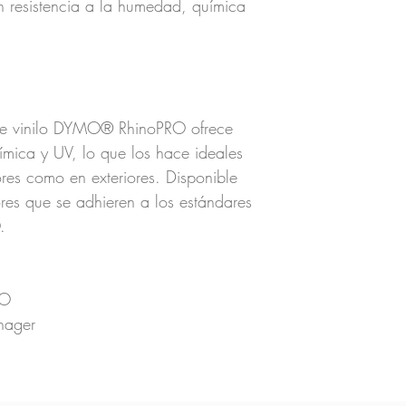
en resistencia a la humedad, química
 de vinilo DYMO® RhinoPRO ofrece
ímica y UV, lo que los hace ideales
iores como en exteriores. Disponible
es que se adhieren a los estándares
.
MO
nager