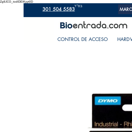
Zg9JCO_todIDEIKyyt0D
בס“ד
301 504 5583
MARC
CONTROL DE ACCESO
HARD