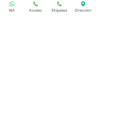
WA
Acceso
Etiquetas
Dirección
Clic para Solicitar Cotización
Manejo de Datos
Política de Tratamiento de Datos Personales
Medios de Pago
Do Not Sell My Personal Information
Acerca de