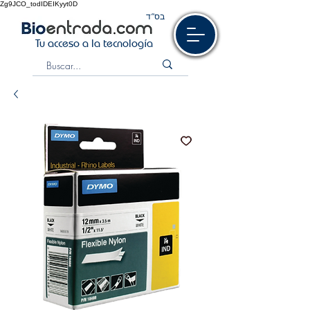
Zg9JCO_todIDEIKyyt0D
בס“ד
Tu acceso a la tecnología