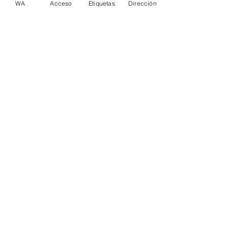
WA
Acceso
Etiquetas
Dirección
Requerimiento
Sí,
Acepto la política de
tratamiento de datos
personales
Clic para Solicitar Cotización