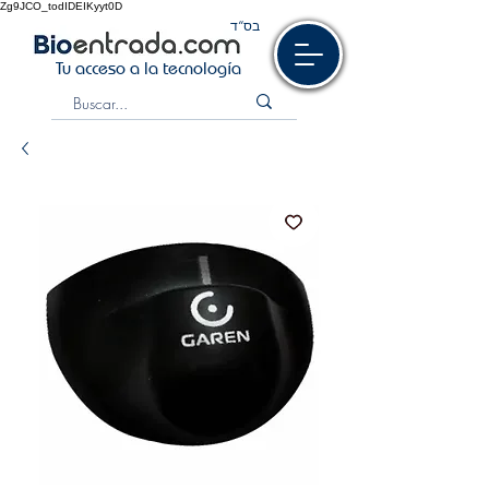
Zg9JCO_todIDEIKyyt0D
בס“ד
Tu acceso a la tecnología