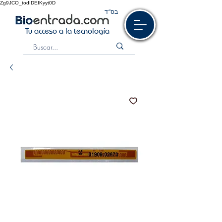
Zg9JCO_todIDEIKyyt0D
בס“ד
Tu acceso a la tecnología