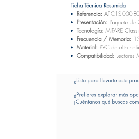
Ficha Técnica Resumida
Referencia:
AT-C1S-000-E
Presentación:
Paquete de 
Tecnología:
MIFARE Class
Frecuencia / Memoria:
13
Material:
PVC de alta calid
Compatibilidad:
Lectores 
¿Listo para llevarte este pro
¿Prefieres explorar más opc
¡Cuéntanos qué buscas comp