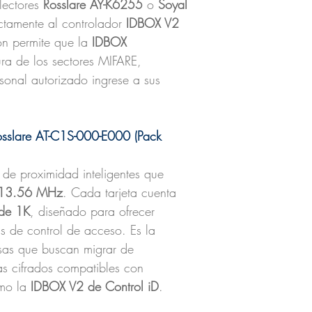
 lectores
Rosslare AY-K6255
o
Soyal
ctamente al controlador
IDBOX V2
ión permite que la
IDBOX
ra de los sectores MIFARE,
sonal autorizado ingrese a sus
Rosslare AT-C1S-000-E000 (Pack
 de proximidad inteligentes que
13.56 MHz
. Cada tarjeta cuenta
 de 1K
, diseñado para ofrecer
s de control de acceso. Es la
sas que buscan migrar de
as cifrados compatibles con
omo la
IDBOX V2 de Control iD
.