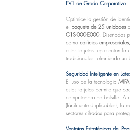
EV1 de Grado Corporativo
Optimice la gestión de ident
el
paquete de 25 unidades
d
C1S-000-E000
. Diseñadas p
como
edificios empresariale
estas tarjetas representan la 
tradicionales, ofreciendo un 
Seguridad Inteligente en Lote:
El uso de la tecnología
MIFA
estas tarjetas permite que c
computadora de bolsillo. A d
(fácilmente duplicables), la r
sectores cifrados para proteg
Ventajas Estratégicas del Pa