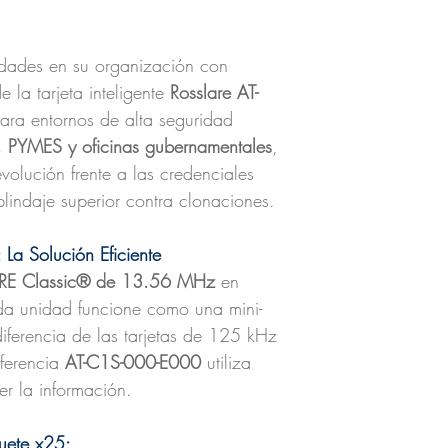
idades en su organización con
e la tarjeta inteligente
Rosslare AT-
ara entornos de alta seguridad
s, PYMES y oficinas gubernamentales
,
evolución frente a las credenciales
blindaje superior contra clonaciones.
 La Solución Eficiente
RE Classic® de 13.56 MHz
en
ada unidad funcione como una mini-
iferencia de las tarjetas de 125 kHz
eferencia
AT-C1S-000-E000
utiliza
er la información.
quete x25: