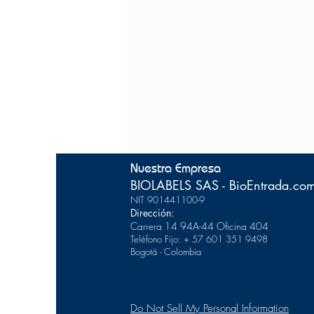
Nuestra Empresa
BIOLABELS SAS - BioEntrada.co
NIT 901441100-9
Dirección:
Carrera 14 94A-44
Of
icina 404
Teléfono Fijo: + 57 601 351 9498
Bogotá - Colombia
Do Not Sell My Personal Information