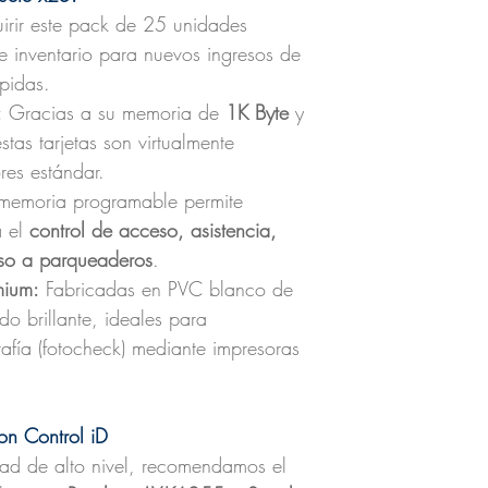
rir este pack de 25 unidades
 de inventario para nuevos ingresos de
pidas.
:
Gracias a su memoria de
1K Byte
y
tas tarjetas son virtualmente
res estándar.
memoria programable permite
a el
control de acceso, asistencia,
eso a parqueaderos
.
mium:
Fabricadas en PVC blanco de
do brillante, ideales para
afía (fotocheck) mediante impresoras
on Control iD
dad de alto nivel, recomendamos el