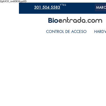
Zg9JCO_todIDEIKyyt0D
בס“ד
301 504 5583
MARC
CONTROL DE ACCESO
HARD