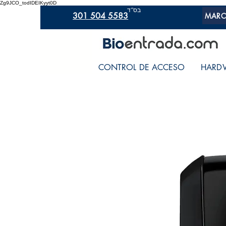
Zg9JCO_todIDEIKyyt0D
בס“ד
301 504 5583
MARC
CONTROL DE ACCESO
HARD