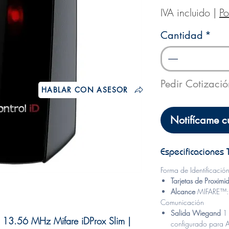
IVA incluido
|
Po
Cantidad
*
Pedir Cotizaci
HABLAR CON ASESOR
Notifícame c
Especificaciones 
Forma de Identificació
Tarjetas de Proxim
Alcance
MIFARE™:
Comunicación
Salida Wiegand
1
a 13.56 MHz Mifare iDProx Slim |
configurado para 