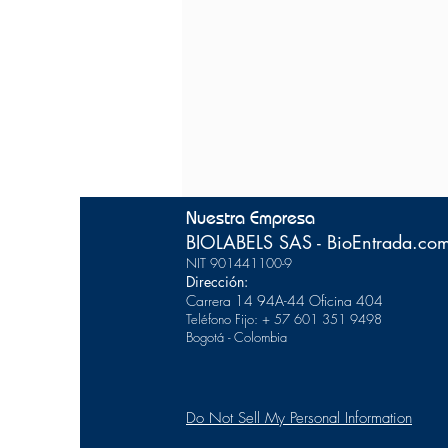
Nuestra Empresa
BIOLABELS SAS - BioEntrada.co
NIT 901441100-9
Dirección:
Carrera 14 94A-44
Of
icina 404
Teléfono Fijo: + 57 601 351 9498
Bogotá - Colombia
Do Not Sell My Personal Information