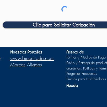
Clic para Solicitar Cotización
Nuestros Portales
Acerca de
m
www.bioentrada.com
Formas y Medios de Pago
Envío y Entrega de product
Marcas Aliadas
Garantias: Políticas y Térm
Preguntas Frecuentes
Precios para Distribuidores
Ayuda