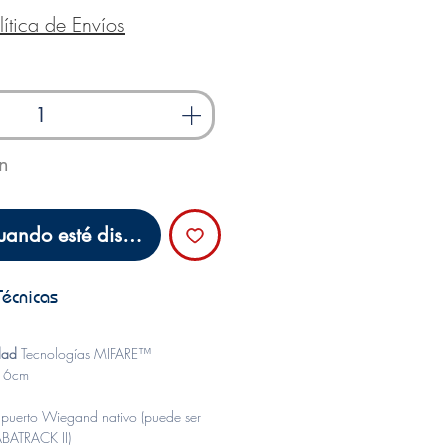
lítica de Envíos
ón
uando esté disponible
Técnicas
n
idad
Tecnologías MIFARE™
 6cm
 puerto Wiegand nativo (puede ser
ABATRACK II)