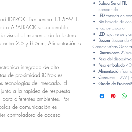
Salida Serial TTL
1 
compartido
LED
Entrada de cont
imidad IDPROX. Frecuencia 13,56MHz
Bip
Entrada de cont
nd o ABATRACK seleccionable,
Interfaz de Usuario
LED
rojo, verde y a
o visual al momento de la lectura
Buzzer
Buzzer de
ra entre 2.5 y 8.5cm, Alimentación a
Características Genera
Dimensiones
22mm 
Peso del dispositiv
Peso embalado
40
ctrónica integrada de alto
Alimentación
Fuent
jetas de proximidad iDProx es
Consumo
1,2W (1
es tecnologías del mercado. El
Grado de Protecc
 junto a la rapidez de respuesta
 para diferentes ambientes. Por
ocolos de comunicación es
uier controladora de acceso