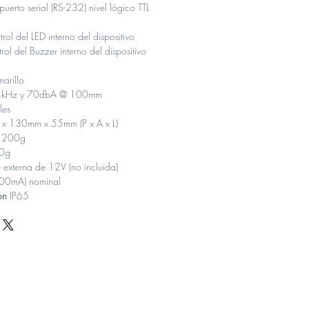
puerto serial (RS-232) nivel lógico TTL
rol del LED interno del dispositivo
rol del Buzzer interno del dispositivo
marillo
 4kHz y 70dbA @ 100mm
les
x 130mm x 55mm (P x A x L)
o
200g
0g
e externa de 12V (no incluida)
00mA) nominal
ión
IP65