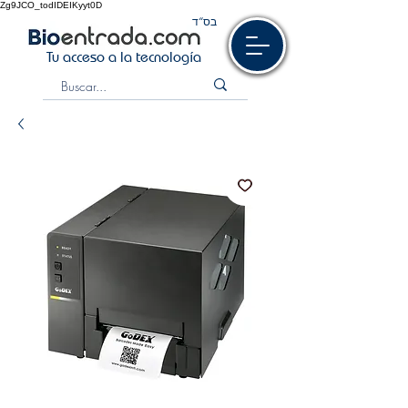
Zg9JCO_todIDEIKyyt0D
בס“ד
Tu acceso a la tecnología