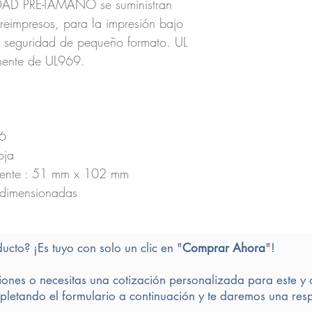
AD PRE-TAMAÑO se suministran
eimpresos, para la impresión bajo
 seguridad de pequeño formato. UL
ente de UL969.
6
oja
ente : 51 mm x 102 mm
-dimensionadas
ducto? ¡Es tuyo con solo un clic en "
Comprar Ahora
"!
iones o necesitas una cotización personalizada para este y 
letando el formulario a continuación y te daremos una resp