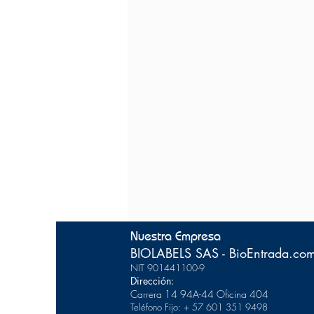
Nuestra Empresa
BIOLABELS SAS - BioEntrada.co
NIT 901441100-9
Dirección:
Carrera 14 94A-44
Of
icina 404
Teléfono Fijo: + 57 601 351 9498