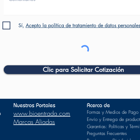
Sí,
Acepto la política de tratamiento de datos personale
Clic para Solicitar Cotización
Nuestros Portales
Acerca de
m
www.bioentrada.com
Formas y Medios de Pago
Envío y Entrega de product
Marcas Aliadas
Garantias: Políticas y Térm
Preguntas Frecuentes