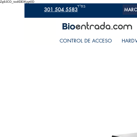
Zg9JCO_todIDEIKyyt0D
בס“ד
301 504 5583
MARC
CONTROL DE ACCESO
HARD