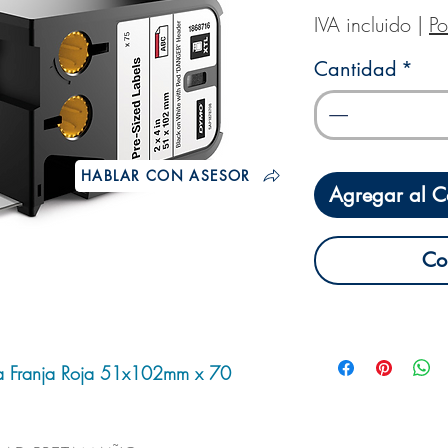
IVA incluido
|
Po
Cantidad
*
HABLAR CON ASESOR
Agregar al Ca
Co
ca Franja Roja 51x102mm x 70