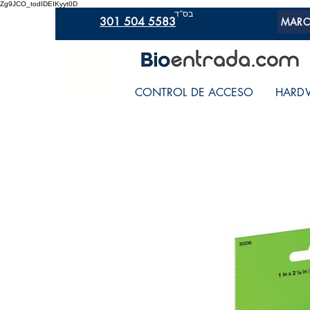
Zg9JCO_todIDEIKyyt0D
בס“ד
301 504 5583
MARC
CONTROL DE ACCESO
HARD