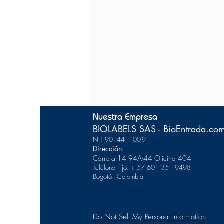
Nuestra Empresa
BIOLABELS SAS - BioEntrada.co
NIT 901441100-9
Dirección:
Carrera 14 94A-44
Of
icina 404
Teléfono Fijo: + 57 601 351 9498
Bogotá - Colombia
Do Not Sell My Personal Information