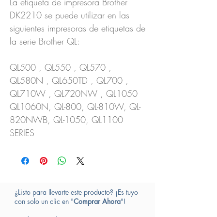
La etiqueta de impresora Brother
DK2210 se puede utilizar en las
siguientes impresoras de etiquetas de
la serie Brother QL:
QL500 , QL550 , QL570 ,
QL580N , QL650TD , QL700 ,
QL710W , QL720NW , QL1050
QL1060N, QL-800, QL-810W, QL-
820NWB, QL-1050, QL1100
SERIES
¿Listo para llevarte este producto? ¡Es tuyo
con solo un clic en "
Comprar Ahora
"!