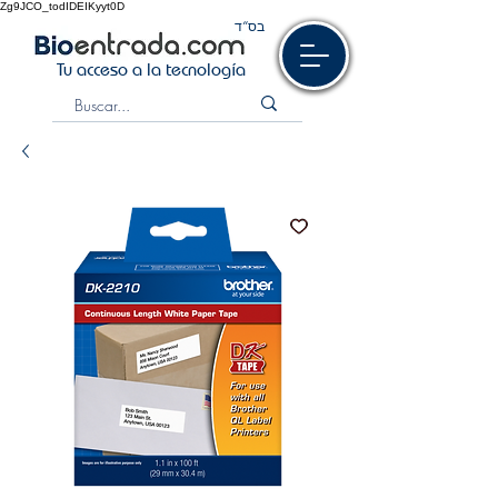
Zg9JCO_todIDEIKyyt0D
בס“ד
Tu acceso a la tecnología