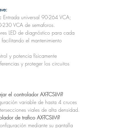
ave:
:
Entrada universal 90-264 VCA;
10-230 VCA de semaforos.
res LED de diagnóstico para cada
 facilitando el mantenimiento
rol y potencia físicamente
ferencias y proteger los circuitos
ar el controlador AX-TCSIM?
guración variable de hasta 4 cruces
tersecciones viales de alta densidad.
lador de trafico AX-TCSIM?
configuración mediante su pantalla