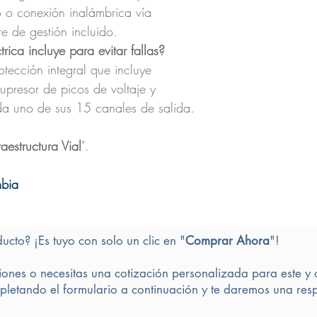
ico o conexión inalámbrica vía
re de gestión incluido.
rica incluye para evitar fallas?
tección integral que incluye
supresor de picos de voltaje y
ada uno de sus 15 canales de salida.
raestructura Vial
".
mbia
ducto? ¡Es tuyo con solo un clic en "
Comprar Ahora
"!
iones o necesitas una cotización personalizada para este y 
letando el formulario a continuación y te daremos una resp