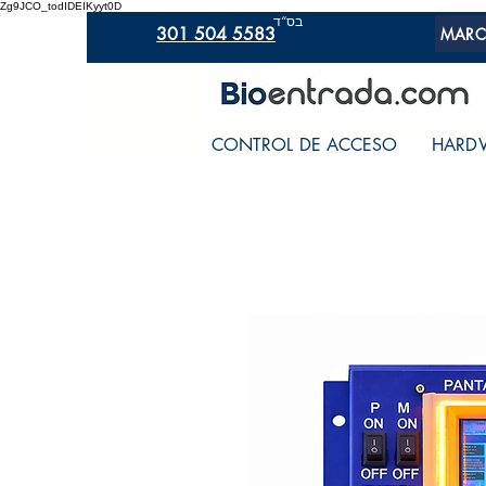
Zg9JCO_todIDEIKyyt0D
בס“ד
301 504 5583
MARC
CONTROL DE ACCESO
HARD