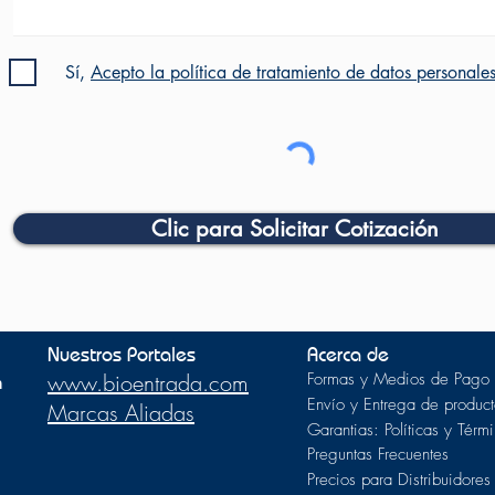
Sí,
Acepto la política de tratamiento de datos personale
Clic para Solicitar Cotización
Nuestros Portales
Acerca de
m
www.bioentrada.com
Formas y Medios de Pago
Envío y Entrega de product
Marcas Aliadas
Garantias: Políticas y Térm
Preguntas Frecuentes
Precios para Distribuidores