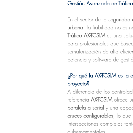
Gestión Avanzada de Tráfico
En el sector de la
seguridad e
urbana
, la fiabilidad no es 
Tráfico AX-TCSIM
es una solu
para profesionales que busc
semaforización de alta efici
potencia y software de gesti
¿Por qué la AX-TCSIM es la e
proyecto?
A diferencia de los controla
referencia
AX-TCSIM
ofrece u
paralela a serial
y una capac
cruces configurables
, lo que
intersecciones complejas tan
gubernamentales.