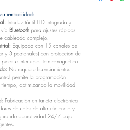
su rentabilidad:
al:
Interfaz táctil LED integrada y
 vía
Bluetooth
para ajustes rápidos
de cableado complejo.
rial:
Equipada con 15 canales de
lar y 3 peatonales) con protección de
picos e interruptor termo-magnético.
ido:
No requiere licenciamientos
ontrol permite la programación
de tiempo, optimizando la movilidad
d:
Fabricación en tarjeta electrónica
ores de calor de alta eficiencia y
segurando operatividad 24/7 bajo
gentes.