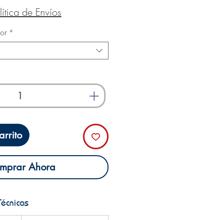
lítica de Envíos
or
*
rrito
mprar Ahora
Técnicas