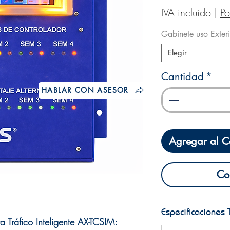
IVA incluido
|
Po
Gabinete uso Exteri
Elegir
Cantidad
*
HABLAR CON ASESOR
Agregar al Ca
Co
Especificaciones 
 Tráfico Inteligente AX-TCSIM: