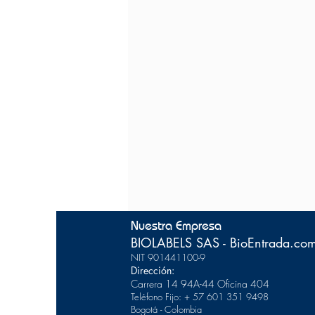
Nuestra Empresa
BIOLABELS SAS - BioEntrada.co
NIT 901441100-9
Dirección:
Carrera 14 94A-44
Of
icina 404
Teléfono Fijo: + 57 601 351 9498
Bogotá - Colombia