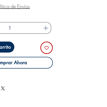
de
lítica de Envíos
oferta
rrito
mprar Ahora