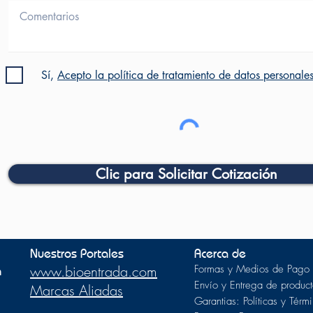
Sí,
Acepto la política de tratamiento de datos personale
Clic para Solicitar Cotización
Nuestros Portales
Acerca de
m
www.bioentrada.com
Formas y Medios de Pago
Envío y Entrega de product
Marcas Aliadas
Garantias: Políticas y Térm