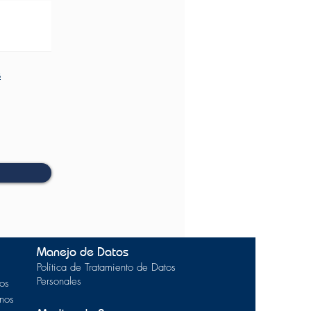
s
Manejo de Datos
Política de Tratamiento de Datos
Personales
os
inos