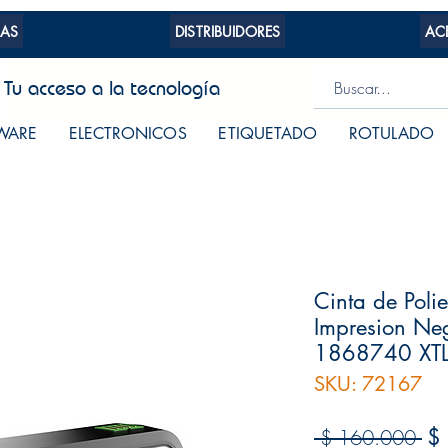
AS
DISTRIBUIDORES
AC
Tu acceso a la tecnología
WARE
ELECTRONICOS
ETIQUETADO
ROTULADO
Cinta de Polie
Impresion N
1868740 XT
SKU: 72167
Pr
$
 $ 160.000 