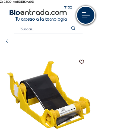
Zg9JCO_todIDEIKyyt0D
בס“ד
Tu acceso a la tecnología