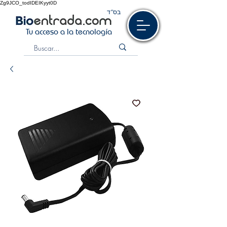
Zg9JCO_todIDEIKyyt0D
בס“ד
Tu acceso a la tecnología