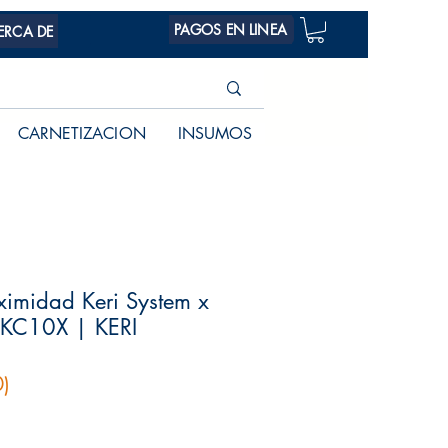
PAGOS EN LINEA
ERCA DE
CARNETIZACION
INSUMOS
oximidad Keri System x
 KC10X | KERI
)
Precio