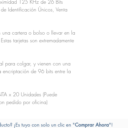
oximidad 125 KHz de 26 Bits
de Identificación Únicos, Venta
 una cartera o bolso o llevar en la
 Estas tarjetas son extremadamente
cal para colgar, y vienen con una
a encriptación de 96 bits entre la
A x 20 Unidades (Puede
on pedido por oficina)
ducto? ¡Es tuyo con solo un clic en "
Comprar Ahora
"!