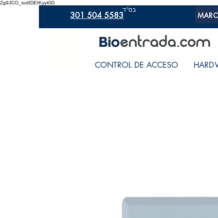
Zg9JCO_todIDEIKyyt0D
בס“ד
301 504 5583
MARC
CONTROL DE ACCESO
HARD