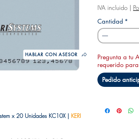
IVA incluido
|
Po
Cantidad
*
HABLAR CON ASESOR
Pregunta a tu A
requerido para
Pedido antic
System x 20 Unidades KC10X |
KERI