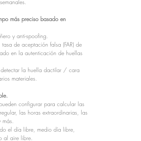
o semanales.
iempo más preciso basado en
ero y anti-spoofing.
 tasa de aceptación falsa (FAR) de
o en la autenticación de huellas
detectar la huella dactilar / cara
rios materiales.
ble.
pueden configurar para calcular las
egular, las horas extraordinarias, las
y más.
do el día libre, medio día libre,
 al aire libre.