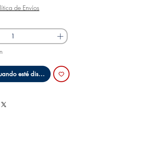
lítica de Envíos
ón
uando esté disponible