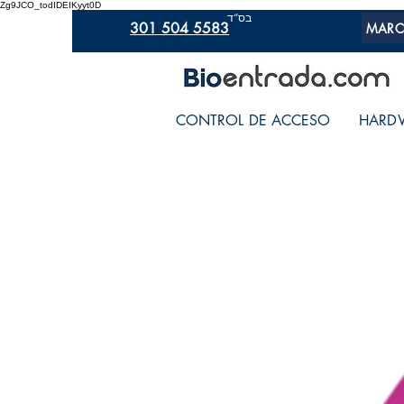
Zg9JCO_todIDEIKyyt0D
בס“ד
301 504 5583
MARC
CONTROL DE ACCESO
HARD