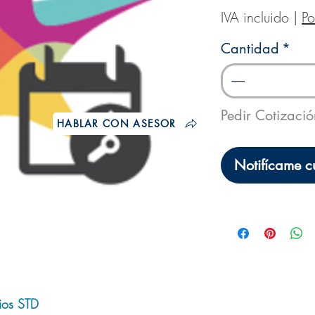
IVA incluido
|
Po
Cantidad
*
Pedir Cotizaci
HABLAR CON ASESOR
Notifícame c
ios STD