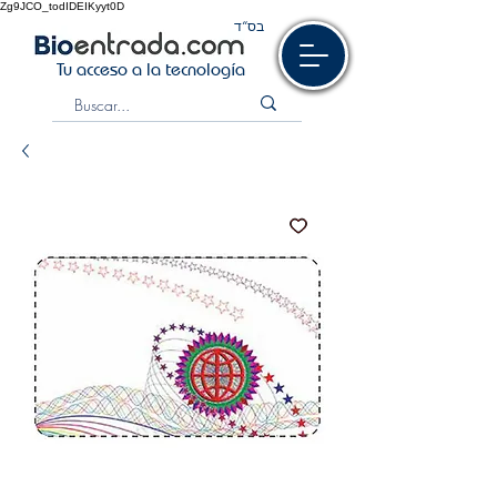
Zg9JCO_todIDEIKyyt0D
בס“ד
Tu acceso a la tecnología