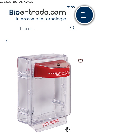
Zg9JCO_todIDEIKyyt0D
בס“ד
Tu acceso a la tecnología