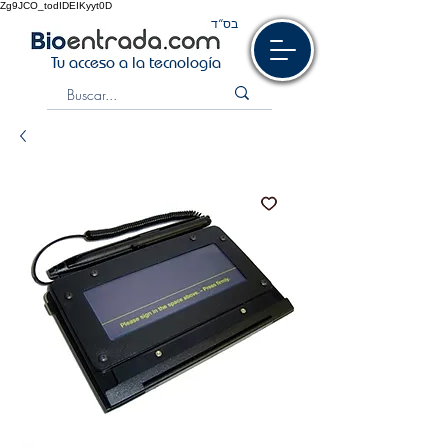
Zg9JCO_todIDEIKyyt0D
בס“ד
Tu acceso a la tecnología