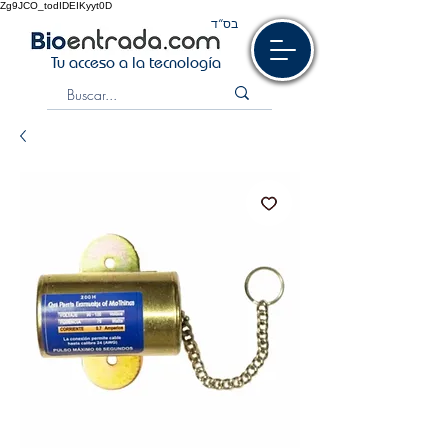
Zg9JCO_todIDEIKyyt0D
בס“ד
Tu acceso a la tecnología